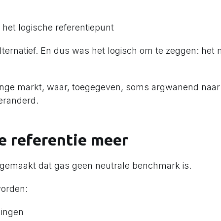
het logische referentiepunt
ternatief. En dus was het logisch om te zeggen: het 
jonge markt, waar, toegegeven, soms argwanend naa
eranderd.
le referentie meer
k gemaakt dat gas geen neutrale benchmark is.
worden:
ningen