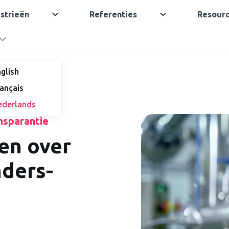
strieën
Referenties
Resour
glish
ançais
ederlands
nsparantie
en over
nders-