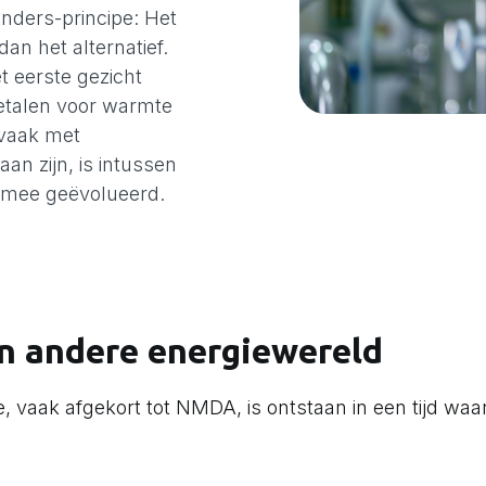
nders-principe: Het
an het alternatief.
et eerste gezicht
betalen voor warmte
 vaak met
an zijn, is intussen
is mee geëvolueerd.
en andere energiewereld
, vaak afgekort tot NMDA, is ontstaan in een tijd wa