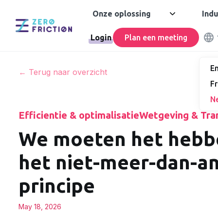
Onze oplossing
Indu
Login
Plan een meeting
En
← Terug naar overzicht
Fr
N
Efficientie & optimalisatie
Wetgeving & Tra
We moeten het hebb
het niet-meer-dan-a
principe
May 18, 2026