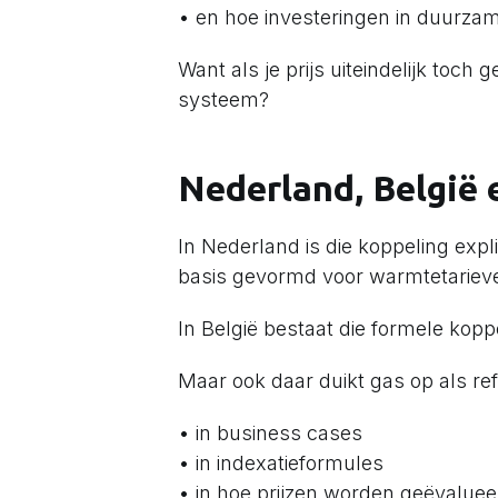
• en hoe investeringen in duurz
Want als je prijs uiteindelijk toch
systeem?
Nederland, België 
In Nederland is die koppeling expl
basis gevormd voor warmtetarieven,
In België bestaat die formele koppe
Maar ook daar duikt gas op als ref
• in business cases
• in indexatieformules
• in hoe prijzen worden geëvaluee