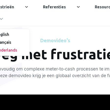
strieën
Referenties
Resour
glish
Demovideo's
ançais
eg met frustrati
ederlands
voudig om complexe meter-to-cash processen te im
eze demovideo krijg je een globaal overzicht van de fu