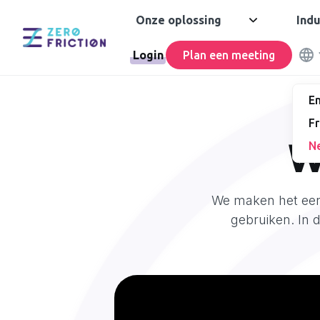
Onze oplossing
Indu
Login
Plan een meeting
En
Fr
W
N
We maken het een
gebruiken. In d