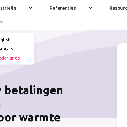
strieën
Referenties
Resour
glish
ançais
ederlands
y betalingen
n
voor warmte