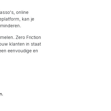
asso's, online
eplatform, kan je
rminderen.
melen. Zero Friction
ouw klanten in staat
 een eenvoudige en
n.