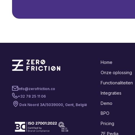
Home
Onze oplossing
Functionaliteiten
Info@zerofriction.co
Integraties
+32 78 25 11 06
Demo
Dok Noord 3A/503
9000, Gent, België
BPO
Pricing
ZF Pedia