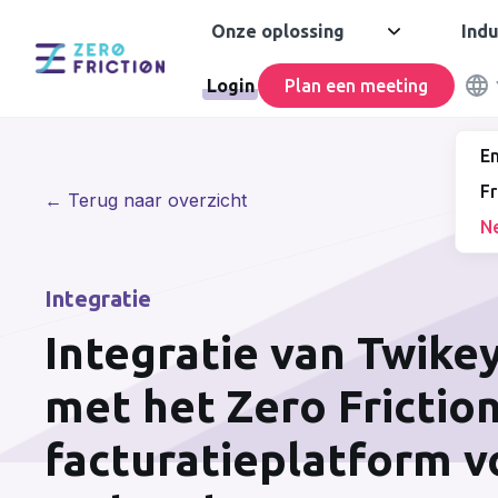
Onze oplossing
Indu
Login
Plan een meeting
En
Fr
← Terug naar overzicht
N
Integratie
Integratie van Twike
met het Zero Frictio
facturatieplatform 