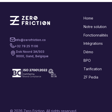
Home
Notre solution
Fonctionnalités
Info@zerofriction.co
Intégrations
+32 78 25 11 06
Démo
Dok Noord 3A/503
9000, Gand, Belgique
BPO
Tarification
ZF Pedia
© 2026 Zero Friction. All rights reserved.