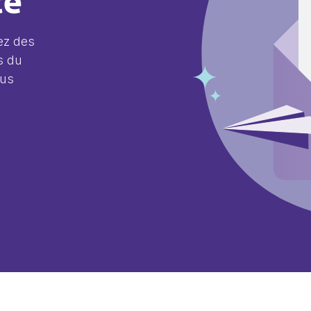
te
ez des
s du
lus