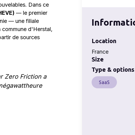
nouvelables. Dans ce
(HEVE)
— le premier
Informati
ie — une filiale
la commune d'Herstal,
artir de sources
Location
France
Size
Type & options
r Zero Friction a
SaaS
r mégawattheure