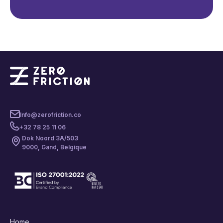
Info@zerofriction.co
+32 78 25 11 06
Dok Noord 3A/503
9000, Gand, Belgique
Home