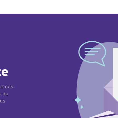
te
ez des
s du
lus