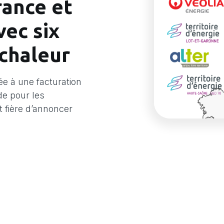
rance et
vec six
 chaleur
ée à une facturation
ide pour les
t fière d’annoncer