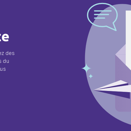
te
ez des
s du
lus