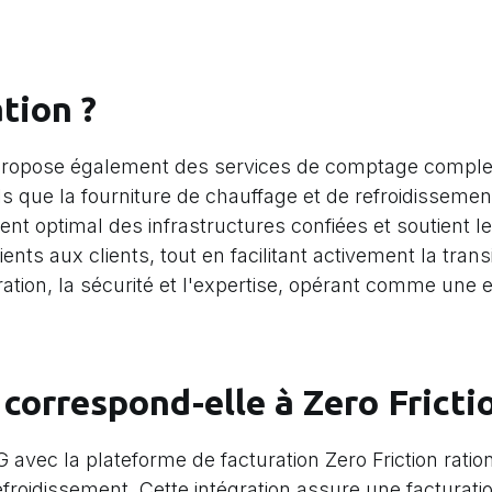
tion ?
 propose également des services de comptage compl
tels que la fourniture de chauffage et de refroidissemen
t optimal des infrastructures confiées et soutient l
cients aux clients, tout en facilitant activement la tran
oration, la sécurité et l'expertise, opérant comme une 
correspond-elle à Zero Fricti
vec la plateforme de facturation Zero Friction ratio
froidissement. Cette intégration assure une facturatio