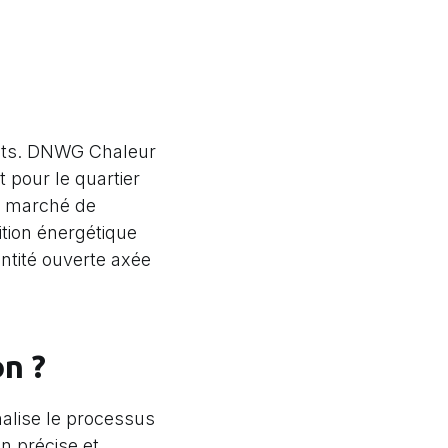
ets. DNWG Chaleur
t pour le quartier
e marché de
sition énergétique
entité ouverte axée
on ?
nalise le processus
n précise et