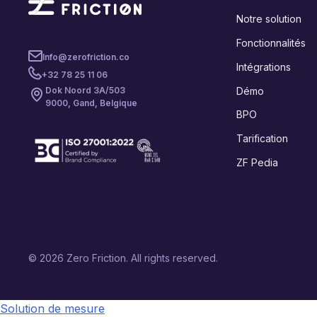
Notre solution
Fonctionnalités
Info@zerofriction.co
Intégrations
+32 78 25 11 06
Démo
Dok Noord 3A/503
9000, Gand, Belgique
BPO
Tarification
ZF Pedia
© 2026 Zero Friction. All rights reserved.
Solution de mesure