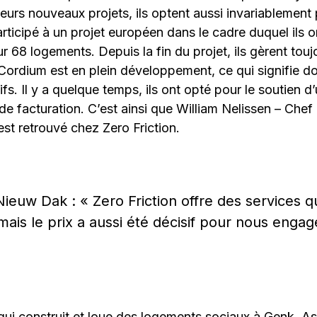
leurs nouveaux projets, ils optent aussi invariablement
ticipé à un projet européen dans le cadre duquel ils 
68 logements. Depuis la fin du projet, ils gèrent touj
 Cordium est en plein développement, ce qui signifie do
s. Il y a quelque temps, ils ont opté pour le soutien d’u
 de facturation. C’est ainsi que William Nelissen – Chef
st retrouvé chez Zero Friction.
euw Dak : « Zero Friction offre des services q
ais le prix a aussi été décisif pour nous enga
ui construit et loue des logements sociaux à Genk, A