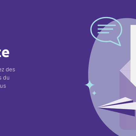
te
ez des
s du
lus