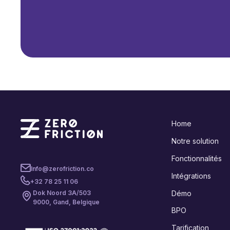
Home
Notre solution
Fonctionnalités
Info@zerofriction.co
Intégrations
+32 78 25 11 06
Démo
Dok Noord 3A/503
9000, Gand, Belgique
BPO
Tarification