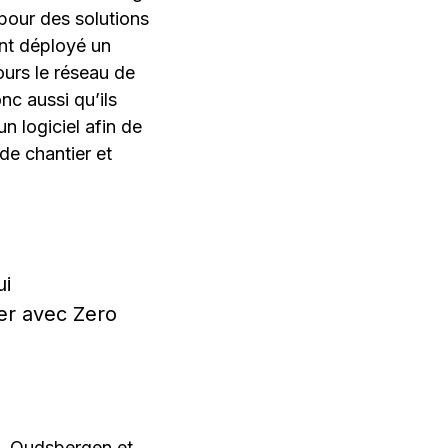
 pour des solutions
ont déployé un
ours le réseau de
nc aussi qu’ils
n logiciel afin de
 de chantier et
ui
ger avec Zero
s, Oudsbergen et