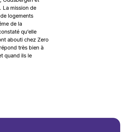
s. La mission de
n de logements
ême de la
constaté qu’elle
 ont abouti chez Zero
répond très bien à
t quand ils le