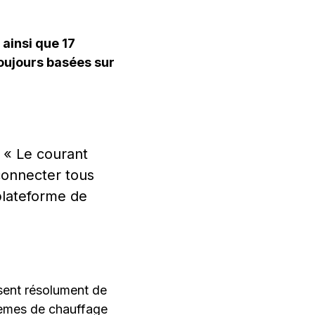
 ainsi que 17
toujours basées sur
 « Le courant
 connecter tous
plateforme de
ssent résolument de
tèmes de chauffage