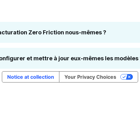
acturation Zero Friction nous-mêmes ?
nt de démonstration séparé et personnalisé via un accord d'
s avoir accepté nos conditions générales.
configurer et mettre à jour eux-mêmes les modèles 
nfigurable par le client. Il existe de nombreuses possibilités,
Notice at collection
Your Privacy Choices
'e-mail peuvent être personnalisés par le client.