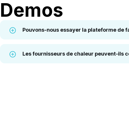
Demos
Pouvons-nous essayer la plateforme de f
Oui, nous pouvons mettre en place un environneme
un environnement de démonstration générique aprè
Les fournisseurs de chaleur peuvent-ils 
Oui, la plateforme Zero Friction est entièrement co
par le client. De plus, chaque document et modèle d